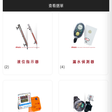
查看選單
液 位 指 示 器
漏 水 偵 測 器
(2)
(4)