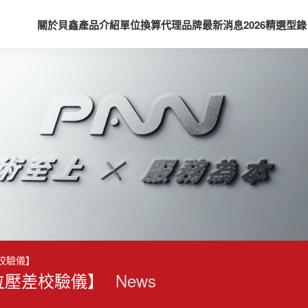
關於貝鑫
產品介紹
單位換算
代理品牌
最新消息
2026精選型錄
差校驗儀】
l 數位壓差校驗儀】
News