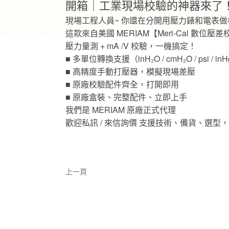
開箱｜工業現場校驗的神器來了
現場工程人員~ 你還在分開用壓力錶和電表做
這款來自美國 MERIAM【Meri-Cal 數位壓
壓力量測 + mA /V 校驗，一機搞定！
■ 多單位轉換支援（inH₂O / cmH₂O / psi / inHg /
■ 高精度手動打壓器，模擬現場差壓
■ 原廠校驗配件齊全，打開即用
■ 原廠盒裝、完整配件、立即上手
我們是 MERIAM 原廠正式代理
歡迎私訊 / 來信詢價 支援技術、備貨、選型
上一頁