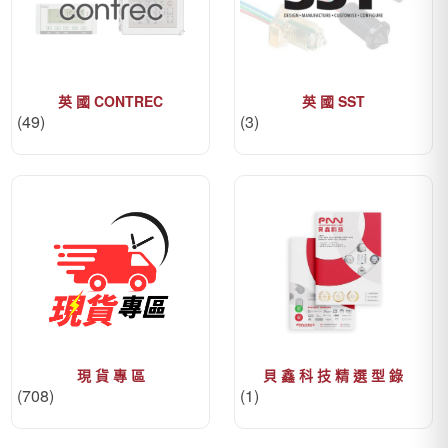
英 國 CONTREC
英 國 SST
(49)
(3)
現 貨 專 區
貝 鑫 科 技 精 選 型 錄
(708)
(1)