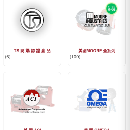
TS 防 爆 認 證 產 品
美國MOORE 全系列
(6)
(100)
美 國 ACI
美 國 OMEGA