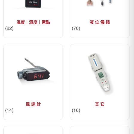
溫度｜濕度｜露點
液 位 儀 錶
(22)
(70)
風 速 計
其 它
(14)
(16)