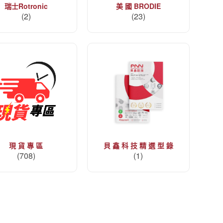
瑞士Rotronic
美 國 BRODIE
(2)
(23)
現 貨 專 區
貝 鑫 科 技 精 選 型 錄
(708)
(1)