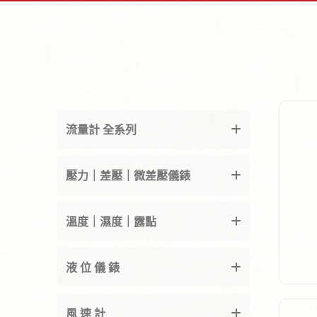
流量計 全系列
壓力｜差壓｜微差壓儀錶
溫度｜濕度｜露點
液 位 儀 錶
風 速 計