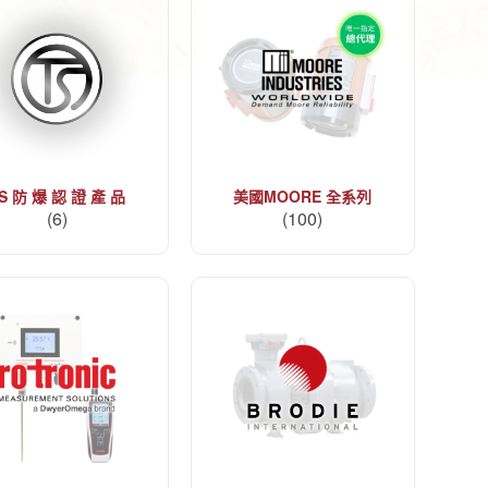
S 防 爆 認 證 產 品
美國MOORE 全系列
(6)
(100)