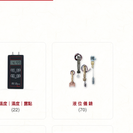
溫度｜濕度｜露點
液 位 儀 錶
(22)
(70)