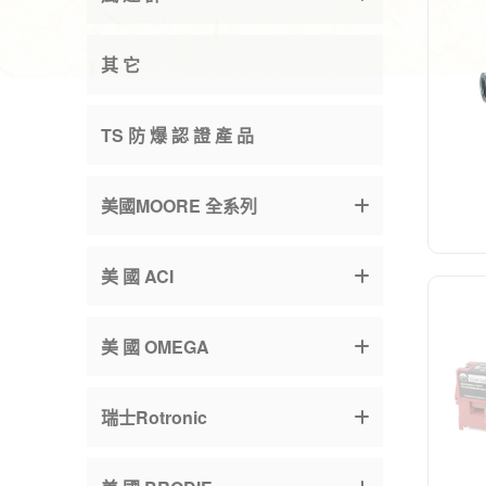
其 它
TS 防 爆 認 證 產 品
美國MOORE 全系列
美 國 ACI
美 國 OMEGA
瑞士Rotronic