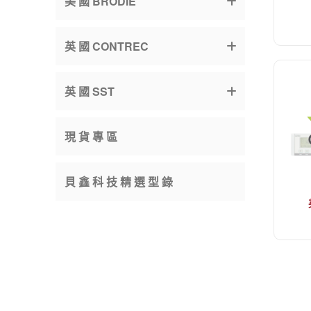
美 國 BRODIE
英 國 CONTREC
英 國 SST
現 貨 專 區
貝 鑫 科 技 精 選 型 錄