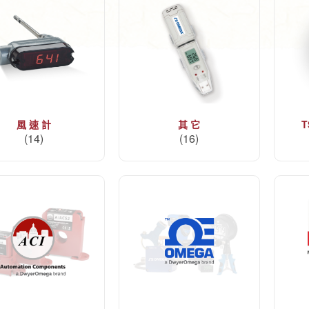
風 速 計
其 它
T
(14)
(16)