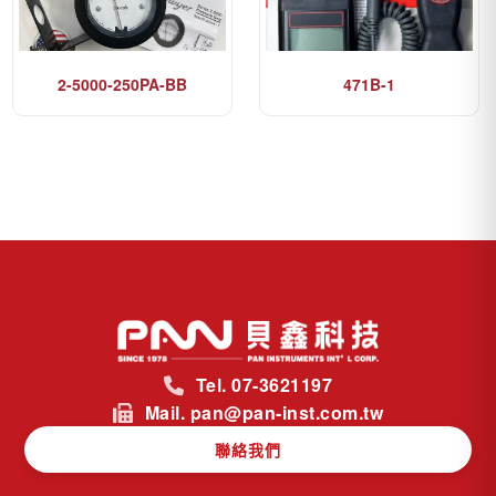
2-5000-250PA-BB
471B-1
Tel. 07-3621197
Mail. pan@pan-inst.com.tw
聯絡我們