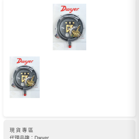
現 貨 專 區
代理品牌：Dwyer