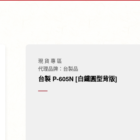
現 貨 專 區
代理品牌：台製品
台製 P-605N [白鐵圓型背版]