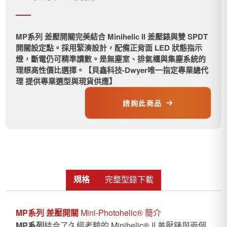
MP系列 差壓開關完美結合 Minihelic II 差壓錶與雙 SPDT
開關設定點。採用緊湊設計，配備正背面 LED 狀態指示
燈，斷電仍可精準讀數。是無塵室、排氣櫃與集塵系統的
理想高性價比選擇。【貝鑫科技-Dwyer唯一指定專業總代
理 提供專業選型與現貨供應】
諮詢此商品
規格
完整型錄下載
MP系列 差壓開關
Mini-Photohelic® 簡介
MP系列
結合了久經考驗的 Minihelic® II 差壓錶與兩個