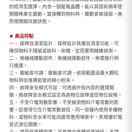
的經濟型選擇，內含一個壓電晶體，能以其固有頻率使
開關棒產生震動，當接觸到物料時，震動會被減弱，進
而使開關改變狀態。
⏹︎
產品特點
一、 探桿自清潔設計：探桿設計具備自清潔功能，可
確保物料不殘留或掛料、架橋，從而實現精確偵測。
二、 無機械運動部件：無機械運動部件，無需進行例
行維護。
三、 靈敏度可調：靈敏度可調，偵測範圍涵蓋大顆粒
物料到低堆積密度的細小粉末。
四、 故障安全模式可設：可透過外殼內部的選擇開
關，將故障安全模式設定為高物位故障或低物位故障。
五、 不受介電常數影響：不受被測物料介電常數的影
響。這使得它在介電常數過低、同一容器內使用多種物
料，或物料含水率可能改變等應用場景中，表現優於電
容式液位開關。
六、 適用低堆積密度：非常適合堆積密度過低、不適