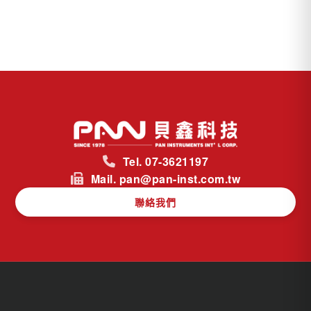
Tel. 07-3621197
Mail. pan@pan-inst.com.tw
聯絡我們