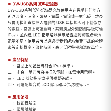
⏹︎
DW-USB系列 資料記錄器
DW-USB系列 資料記錄器允許使用者在幾乎任何地方
監測溫度、濕度、露點、電壓、電流或一氧化碳，然後
只需將模組直接插入電腦的 USB 連接埠即可下載儲存
的數據。當裝上防護蓋時，其緊湊型外殼防潮等級可達
IP67，並內建 LED 指示燈以標示是否達到警報或電池
電量不足。使用者可以透過從我們網站免費下載的軟體
來設定採樣率、啟動時間、高／低限警報和溫度單位。
⏹︎
產品特點
一、 當裝上防護蓋時符合 IP67 標準。
二、 多合一單元可直接插入電腦，無需使用電纜。
三、 LED 狀態指示燈提供視覺確認。
四、 可選配整合式 LCD 顯示器以供現場指示。
⏹︎
應用領域
一、 校正實驗室
二、 環境試驗箱