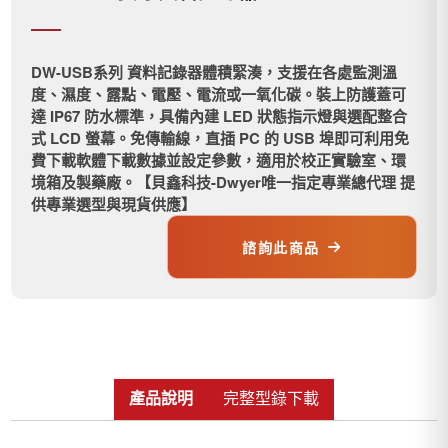
DW-USB系列 資料記錄器體積緊湊，支援在各處監測溫
度、濕度、露點、電壓、電流或一氧化碳。裝上防護蓋可
達 IP67 防水標準，具備內建 LED 狀態指示燈與選配整合
式 LCD 螢幕。免傳輸線，直插 PC 的 USB 埠即可利用免
費下載軟體下載數據並設定參數，適用於校正實驗室、環
境箱及製藥廠。【貝鑫科技-Dwyer唯一指定專業總代理 提
供專業選型與現貨供應】
諮詢此商品
產品說明
完整型錄下載