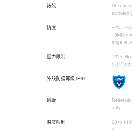
錶殼
Die cast a
s coated g
精度
±2% (-HA 
10MM and 
ange at 7
壓力限制
-20 in Hg 
r); HP opt
外殼防護等級 IP67
過壓
Relief pl
only.
溫度限制
20 to 140
n.