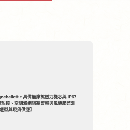
nehelic®。具備無摩擦磁力機芯與 IP67
壓監控、空調濾網阻塞警報與風機壓差測
業選型與現貨供應】