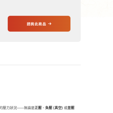
諮詢此商品
氣體的壓力狀況——無論是
正壓
、
負壓 (真空)
或
差壓