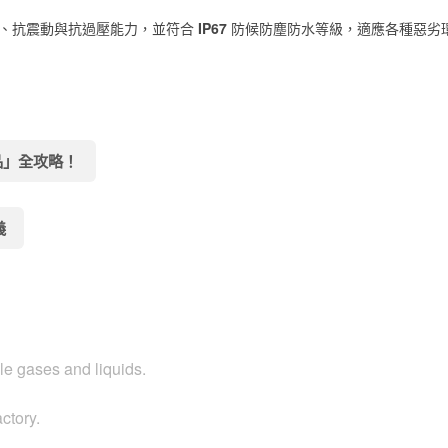
、抗震動與抗過壓能力，並符合
IP67
防候防塵防水等級，適應各種惡劣
配品」全攻略！
義
e gases and liquids.
actory.