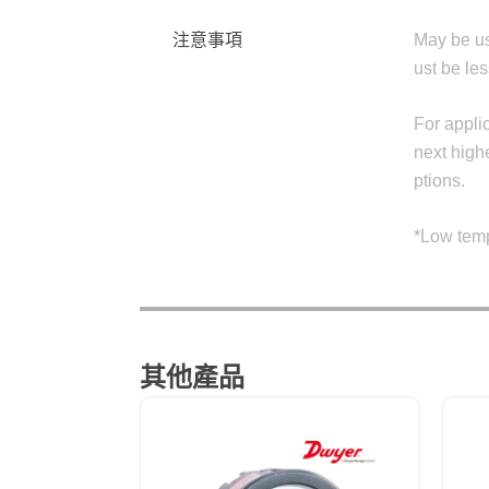
注意事項
May be us
ust be les
For applic
next high
ptions.
*Low temp
其他產品