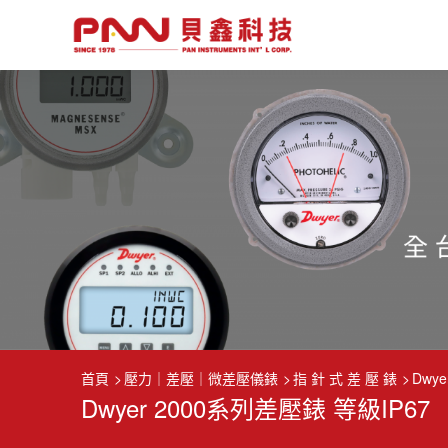
首頁
壓力｜差壓｜微差壓儀錶
指 針 式 差 壓 錶
Dwy
Dwyer 2000系列差壓錶 等級IP67