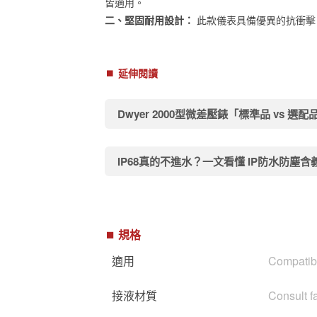
皆適用。
二、堅固耐用設計：
此款儀表具備優異的抗衝擊
⏹︎
延伸閱讀
Dwyer 2000型微差壓錶「標準品 vs 選
IP68真的不進水？一文看懂 IP防水防塵含
⏹︎ 規格
適用
Compatibl
接液材質
Consult f