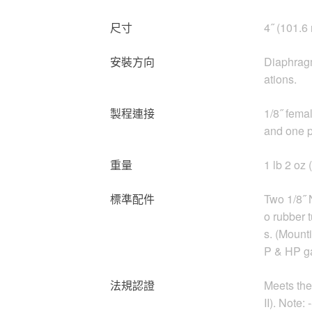
尺寸
4˝ (101.6
安裝方向
Diaphragm 
ations.
製程連接
1/8˝ fema
and one p
重量
1 lb 2 oz 
標準配件
Two 1/8˝ 
o rubber 
s. (Mounti
P & HP ga
法規認證
Meets the
II). Note