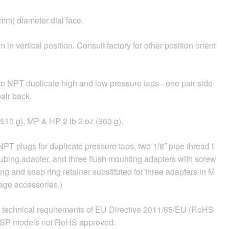
 mm) diameter dial face.
in vertical position. Consult factory for other position orient
le NPT duplicate high and low pressure taps - one pair side
air back.
(510 g), MP & HP 2 lb 2 oz (963 g).
NPT plugs for duplicate pressure taps, two 1/8˝ pipe thread t
tubing adapter, and three flush mounting adapters with screw
ng and snap ring retainer substituted for three adapters in M
ge accessories.)
 technical requirements of EU Directive 2011/65/EU (RoHS
: -SP models not RoHS approved.