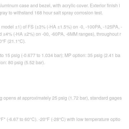
luminum case and bezel, with acrylic cover. Exterior finish i
ray to withstand 168 hour salt spray corrosion test.
model ±1) of FS (±3% (-HA ±1.5%) on -0, -100PA, -125PA, -
±4% (-HA ±2%) on -00, -60PA, -6MM ranges), throughout r
0°F (21.1°C).
to 15 psig (-0.677 to 1.034 bar); MP option: 35 psig (2.41 ba
ion: 80 psig (5.52 bar).
ug opens at approximately 25 psig (1.72 bar), standard gages
°F* (-6.67 to 60°C). -20°F (-28°C) with low temperature optio