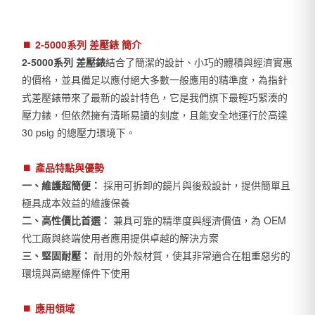
⏹︎
2-5000系列 差壓錶 簡介
2-5000系列 差壓錶
結合了簡潔的設計、小巧的體積與經濟實惠
的價格，並具備足以應付絕大多數一般應用的精準度，為指針
式差壓錶帶來了最新的設計特色，它是我們旗下最輕巧緊湊的
壓力錶，但依然擁有清晰易讀的刻度，且能安全地運行於高達
30 psig 的總壓力環境下。
⏹︎
產品特點與優勢
一、維護超簡便：
採用可拆卸的鏡片與後殼設計，提供簡單且
極具成本效益的維護保養
二、高性價比首選：
兼具可靠的精準度與經濟價值，為 OEM
代工廠與終端使用者應用提供卓越的解決方案
三、堅固耐壓：
耐用的外殼材質，使其非常適合在粗重惡劣的
環境與高總壓條件下使用
⏹︎
應用領域