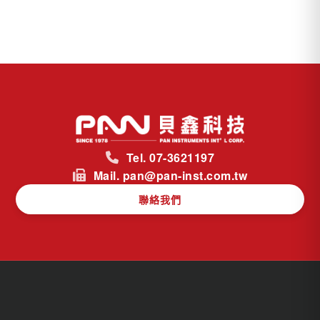
Tel. 07-3621197
Mail. pan@pan-inst.com.tw
聯絡我們