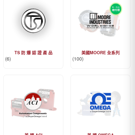
TS 防 爆 認 證 產 品
美國MOORE 全系列
(6)
(100)
美 國 ACI
美 國 OMEGA