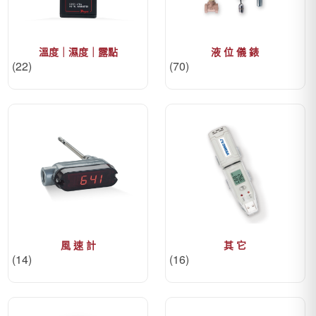
溫度｜濕度｜露點
液 位 儀 錶
(22)
(70)
風 速 計
其 它
(14)
(16)