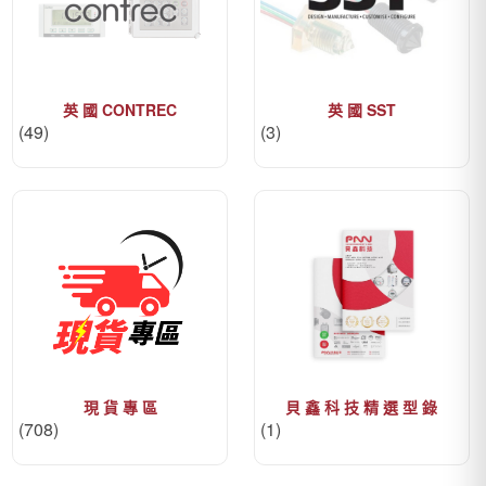
英 國 CONTREC
英 國 SST
(49)
(3)
現 貨 專 區
貝 鑫 科 技 精 選 型 錄
(708)
(1)