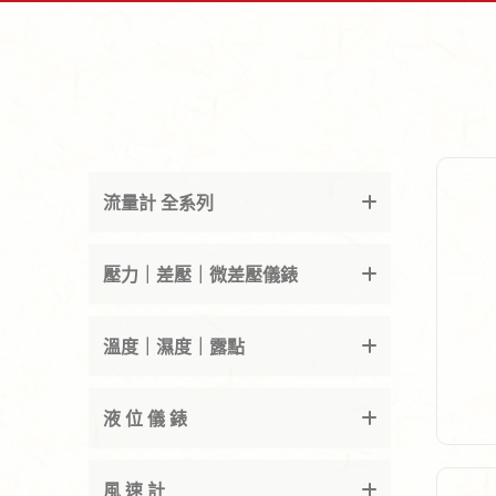
流量計 全系列
壓力｜差壓｜微差壓儀錶
溫度｜濕度｜露點
液 位 儀 錶
風 速 計