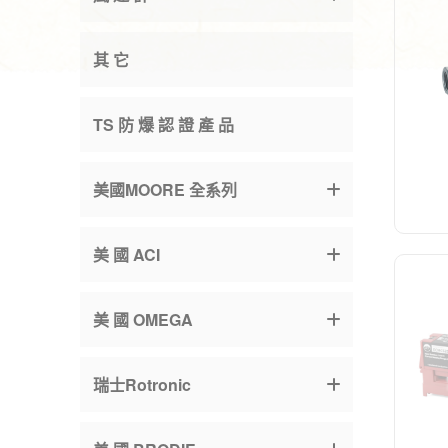
其 它
TS 防 爆 認 證 產 品
美國MOORE 全系列
美 國 ACI
美 國 OMEGA
瑞士Rotronic