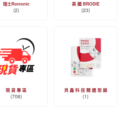
瑞士Rotronic
美 國 BRODIE
(2)
(23)
現 貨 專 區
貝 鑫 科 技 精 選 型 錄
(708)
(1)