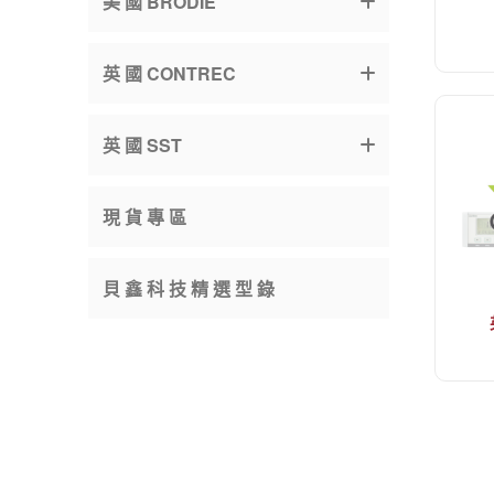
美 國 BRODIE
英 國 CONTREC
英 國 SST
現 貨 專 區
貝 鑫 科 技 精 選 型 錄