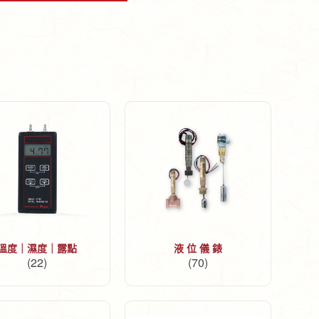
溫度｜濕度｜露點
液 位 儀 錶
(22)
(70)