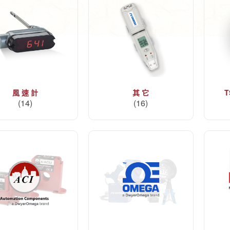
風 速 計
其 它
T
(14)
(16)