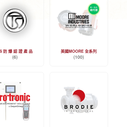
S 防 爆 認 證 產 品
美國MOORE 全系列
(6)
(100)