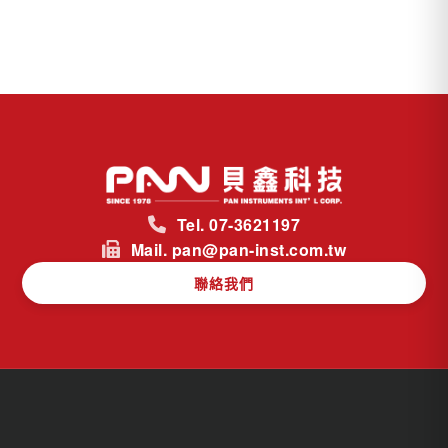
Tel. 07-3621197
Mail. pan@pan-inst.com.tw
聯絡我們