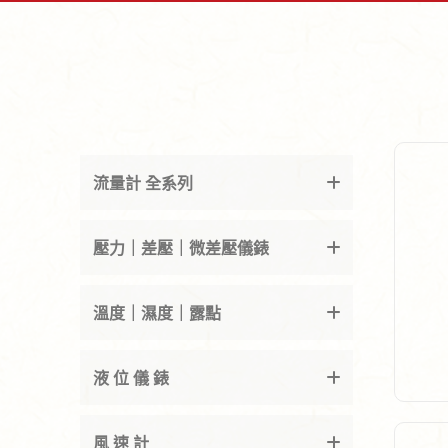
流量計 全系列
壓力｜差壓｜微差壓儀錶
溫度｜濕度｜露點
液 位 儀 錶
風 速 計