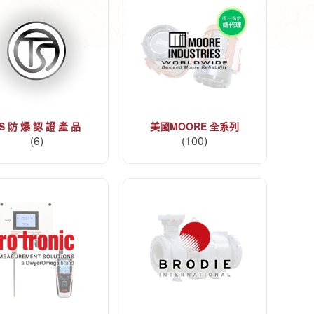
S 防 爆 認 證 產 品
美國MOORE 全系列
(6)
(100)