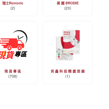
瑞士Rotronic
美 國 BRODIE
(2)
(23)
現 貨 專 區
貝 鑫 科 技 精 選 型 錄
(708)
(1)