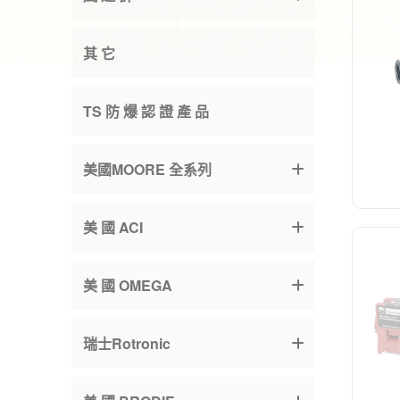
其 它
TS 防 爆 認 證 產 品
美國MOORE 全系列
美 國 ACI
美 國 OMEGA
瑞士Rotronic