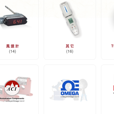
風 速 計
其 它
T
(14)
(16)