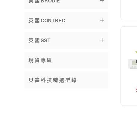
美 國 BRODIE
英 國 CONTREC
英 國 SST
現 貨 專 區
貝 鑫 科 技 精 選 型 錄