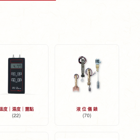
溫度｜濕度｜露點
液 位 儀 錶
(22)
(70)