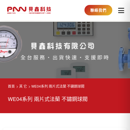
聯絡我們
首頁
其 它
WE04系列 兩片式法蘭 不鏽鋼球閥
WE04系列 兩片式法蘭 不鏽鋼球閥