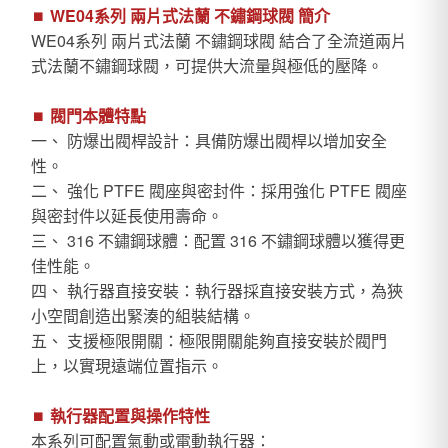
⏹︎
WE04系列 兩片式法蘭 不鏽鋼球閥 簡介
WE04系列 兩片式法蘭 不鏽鋼球閥 結合了全流道兩片
式法蘭不鏽鋼球閥，可提供大流量與極低的壓降。
⏹︎
閥門本體特點
一、 防爆出閥桿設計：具備防爆出閥桿以增加安全
性。
二、 強化 PTFE 閥座與密封件：採用強化 PTFE 閥座
與密封件以延長使用壽命。
三、 316 不鏽鋼球體：配置 316 不鏽鋼球體以獲得更
佳性能。
四、 執行器直接安裝：執行器採直接安裝方式，為狹
小空間創造出緊湊的組裝結構。
五、 支援極限開關：極限開關能夠直接安裝於閥門
上，以實現遠端位置指示。
⏹︎
執行器配置與操作特性
本系列可配置氣動或電動執行器：