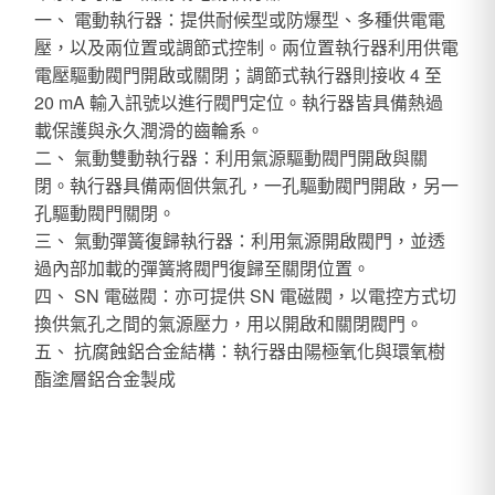
一、 電動執行器：提供耐候型或防爆型、多種供電電
壓，以及兩位置或調節式控制。兩位置執行器利用供電
電壓驅動閥門開啟或關閉；調節式執行器則接收 4 至
20 mA 輸入訊號以進行閥門定位。執行器皆具備熱過
載保護與永久潤滑的齒輪系。
二、 氣動雙動執行器：利用氣源驅動閥門開啟與關
閉。執行器具備兩個供氣孔，一孔驅動閥門開啟，另一
孔驅動閥門關閉。
三、 氣動彈簧復歸執行器：利用氣源開啟閥門，並透
過內部加載的彈簧將閥門復歸至關閉位置。
四、 SN 電磁閥：亦可提供 SN 電磁閥，以電控方式切
換供氣孔之間的氣源壓力，用以開啟和關閉閥門。
五、 抗腐蝕鋁合金結構：執行器由陽極氧化與環氧樹
酯塗層鋁合金製成