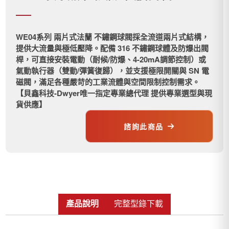
WE04系列 兩片式法蘭 不鏽鋼球閥採全流道兩片式結構，
提供大流量與極低壓降。配備 316 不鏽鋼球體及防爆出閥
桿，可直接安裝電動（耐候/防爆、4-20mA調節控制）或
氣動執行器（雙動/彈簧復歸），並支援極限開關與 SN 電
磁閥，滿足各種嚴苛的工業流體與空間限制控制需求。
【貝鑫科技-Dwyer唯一指定專業總代理 提供專業選型與現
貨供應】
諮詢此商品
產品說明
完整型錄下載