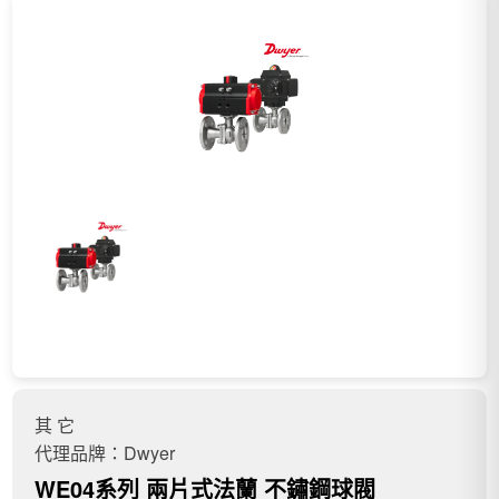
其 它
代理品牌：Dwyer
WE04系列 兩片式法蘭 不鏽鋼球閥