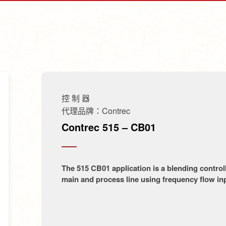
控 制 器
代理品牌：Contrec
Contrec 515 – CB01
The 515 CB01 application is a blending control
main and process line using frequency flow in