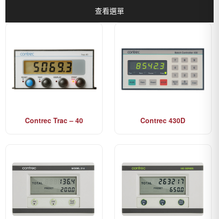
查看選單
Contrec Trac – 40
Contrec 430D