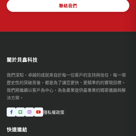
聯絡我們
關於貝鑫科技
我們深知，卓越的成就來自於每一位客戶的支持與信任，每一項
歷史性的突破背後，都是為了讓您更快、更精準的的實現目標。
我們將繼續以客戶為中心，為各產業提供最專業的精密儀器與解
決方案。
隱私權政策
快速連結