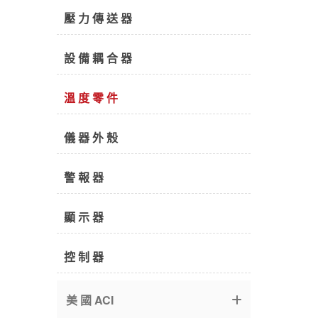
壓 力 傳 送 器
設 備 耦 合 器
溫 度 零 件
儀 器 外 殼
警 報 器
顯 示 器
控 制 器
美 國 ACI