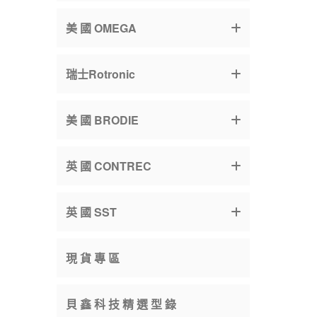
美 國 OMEGA
瑞士Rotronic
美 國 BRODIE
英 國 CONTREC
英 國 SST
現 貨 專 區
貝 鑫 科 技 精 選 型 錄