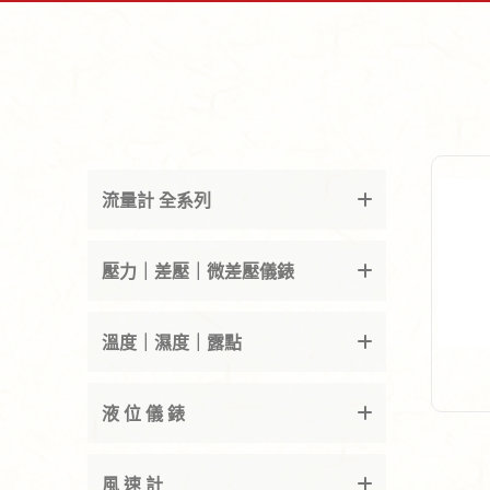
流量計 全系列
壓力｜差壓｜微差壓儀錶
溫度｜濕度｜露點
液 位 儀 錶
風 速 計