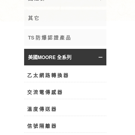
其 它
TS 防 爆 認 證 產 品
美國MOORE 全系列
乙 太 網 路 轉 換 器
交 流 電 傳 感 器
溫 度 傳 送 器
信 號 隔 離 器